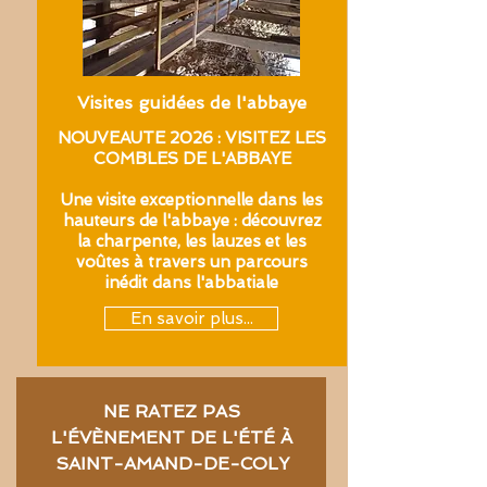
Visites guidées de l'abbaye
NOUVEAUTE 2026 : VISITEZ LES
COMBLES DE L'ABBAYE
Une visite exceptionnelle dans les
hauteurs de l'abbaye : découvrez
la charpente, les lauzes et les
voûtes à travers un parcours
inédit dans l'abbatiale
En savoir plus...
NE RATEZ PAS
L'ÉVÈNEMENT DE L'
ÉT
É À
SAINT-AMAND-DE-COLY