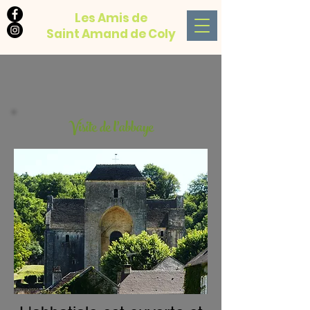
Les Amis de
Saint Amand de Coly
Visite de l'abbaye